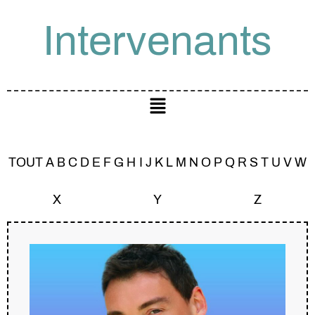
Intervenants
TOUT
A
B
C
D
E
F
G
H
I
J
K
L
M
N
O
P
Q
R
S
T
U
V
W
X
Y
Z