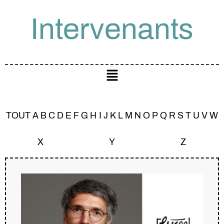
Intervenants
TOUT
A
B
C
D
E
F
G
H
I
J
K
L
M
N
O
P
Q
R
S
T
U
V
W
X
Y
Z