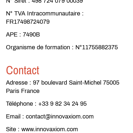
N°
Siret
: 498 724 079 00039
N°
TVA
Intracommunautaire :
FR17498724079
APE
: 7490B
Organisme
de
formation
: N°11755882375
Contact
Adresse :
97 boulevard Saint-Michel 75005
Paris France
Téléphone
: +33 9 82 34 24 95
Email :
contact@innovaxiom.com
Site :
www.innovaxiom.com