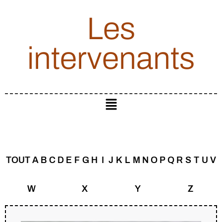
Les
intervenants
TOUT
A
B
C
D
E
F
G
H
I
J
K
L
M
N
O
P
Q
R
S
T
U
V
W
X
Y
Z