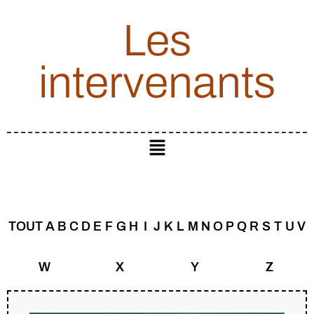
Les
intervenants
TOUT
A
B
C
D
E
F
G
H
I
J
K
L
M
N
O
P
Q
R
S
T
U
V
W
X
Y
Z