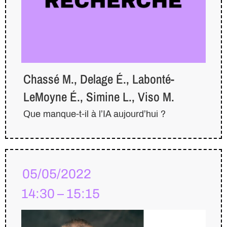
Chassé M., Delage É., Labonté-
LeMoyne É., Simine L., Viso M.
Que manque-t-il à l’IA aujourd’hui ?
05/05/2022
14:30 – 15:15