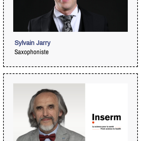
Sylvain Jarry
Saxophoniste