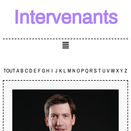
Intervenants
TOUT
A
B
C
D
E
F
G
H
I
J
K
L
M
N
O
P
Q
R
S
T
U
V
W
X
Y
Z