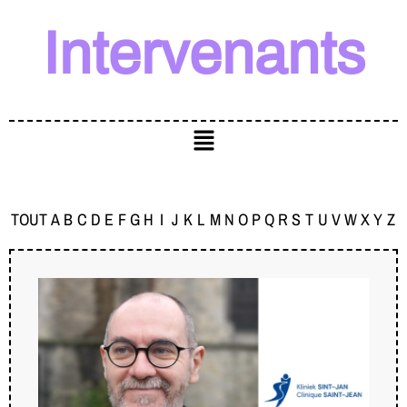
Intervenants
TOUT
A
B
C
D
E
F
G
H
I
J
K
L
M
N
O
P
Q
R
S
T
U
V
W
X
Y
Z